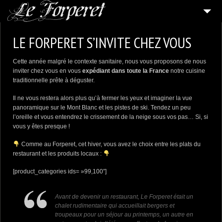
ACCUEIL
LE FORPERET S’INVITE CHEZ VOUS
RESTAURANT
Cette année malgré le contexte sanitaire, nous vous proposons de nous
MINI FERME
inviter chez vous en vous
expédiant dans toute la France
notre cuisine
traditionnelle prête à déguster.
2
MÉDIAS
Il ne vous restera alors plus qu’à fermer les yeux et imaginer la vue
NOUS CONTACTER
panoramique sur le Mont Blanc et les pistes de ski. Tendez un peu
l’oreille et vous entendrez le crissement de la neige sous vos pas… Si, si
vous y êtes presque !
Comme au Forperet, cet hiver, vous avez le choix entre les plats du
restaurant et les produits locaux :
[product_categories ids= »99,100″]
Avant de devenir un restaurant, Le Forperet était un
chalet rudimentaire qui accueillait bergers et
troupeaux pour un séjour au printemps, un autre en