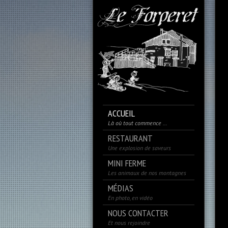
ACCUEIL
Là où tout commence …
RESTAURANT
Une explosion de saveurs
MINI FERME
Les animaux de nos montagnes
MÉDIAS
En photo, en vidéo
NOUS CONTACTER
Et nous rejoindre