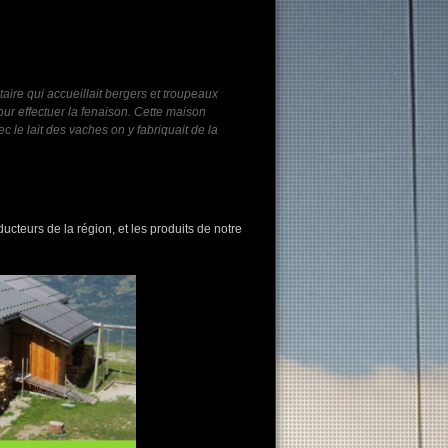
aire qui accueillait bergers et troupeaux
our effectuer la fenaison. Cette maison
c le lait des vaches on y fabriquait de la
oducteurs de la région, et les produits de notre